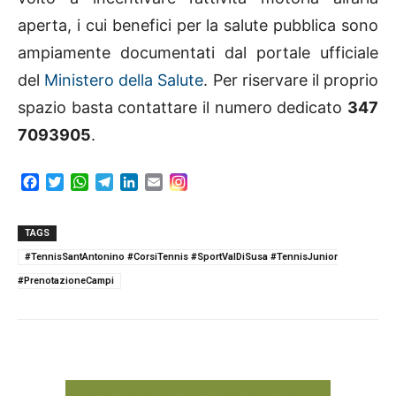
aperta, i cui benefici per la salute pubblica sono
ampiamente documentati dal portale ufficiale
del
Ministero della Salute
. Per riservare il proprio
spazio basta contattare il numero dedicato
347
7093905
.
F
T
W
T
L
E
a
w
h
e
i
m
c
i
a
l
n
a
e
t
t
e
k
i
TAGS
b
t
s
g
e
l
#TennisSantAntonino #CorsiTennis #SportValDiSusa #TennisJunior
o
e
A
r
d
#PrenotazioneCampi
o
r
p
a
I
k
p
m
n