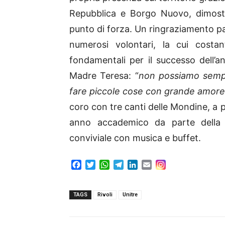
Repubblica e Borgo Nuovo, dimost
punto di forza. Un ringraziamento part
numerosi volontari, la cui costa
fondamentali per il successo dell’a
Madre Teresa: “
non possiamo sempr
fare piccole cose con grande amore
coro con tre canti delle Mondine, a 
anno accademico da parte della 
conviviale con musica e buffet.
F
T
W
T
L
E
a
w
h
e
i
m
c
i
a
l
n
a
e
t
t
e
k
i
TAGS
Rivoli
Unitre
b
t
s
g
e
l
o
e
A
r
d