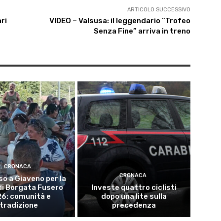
ARTICOLO SUCCESSIVO
ari
VIDEO – Valsusa: il leggendario “Trofeo
Senza Fine” arriva in treno
CRONACA
CRONACA
o a Giaveno per la
di Borgata Fusero
Investe quattro ciclisti
6: comunità e
dopo una lite sulla
tradizione
precedenza