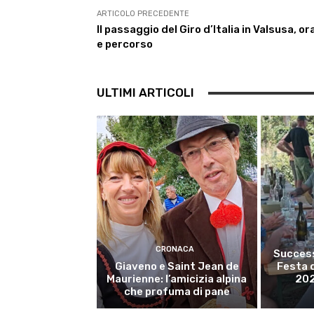
o
r
p
a
I
k
p
m
n
ARTICOLO PRECEDENTE
Il passaggio del Giro d’Italia in Valsusa, or
e percorso
ULTIMI ARTICOLI
CRONACA
Success
Giaveno e Saint Jean de
Festa 
Maurienne: l’amicizia alpina
202
che profuma di pane