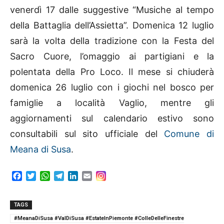
venerdì 17 dalle suggestive “Musiche al tempo
della Battaglia dell’Assietta”. Domenica 12 luglio
sarà la volta della tradizione con la Festa del
Sacro Cuore, l’omaggio ai partigiani e la
polentata della Pro Loco. Il mese si chiuderà
domenica 26 luglio con i giochi nel bosco per
famiglie a località Vaglio, mentre gli
aggiornamenti sul calendario estivo sono
consultabili sul sito ufficiale del
Comune di
Meana di Susa
.
F
T
W
T
L
E
a
w
h
e
i
m
c
i
a
l
n
a
e
t
t
e
k
i
TAGS
b
t
s
g
e
l
#MeanaDiSusa #ValDiSusa #EstateInPiemonte #ColleDelleFinestre