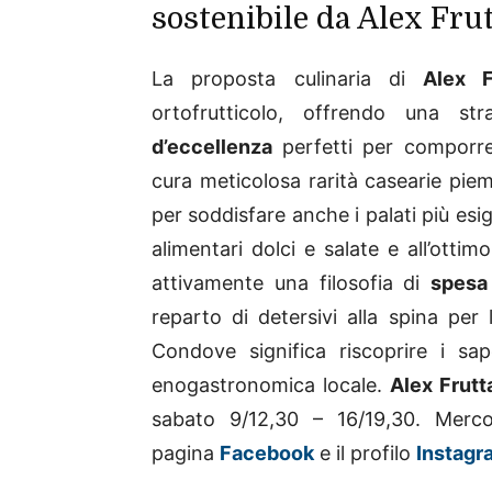
sostenibile da Alex Fru
La proposta culinaria di
Alex F
ortofrutticolo, offrendo una st
d’eccellenza
perfetti per comporre r
cura meticolosa rarità casearie piem
per soddisfare anche i palati più esig
alimentari dolci e salate e all’ottim
attivamente una filosofia di
spesa 
reparto di detersivi alla spina per 
Condove significa riscoprire i sapo
enogastronomica locale.
Alex Frutt
sabato 9/12,30 – 16/19,30. Merco
pagina
Facebook
e il profilo
Instagr