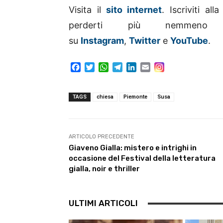
Visita il
sito internet
. Iscriviti al
perderti più nemme
su
Instagram
,
Twitter
e
YouTube
.
F
T
W
T
L
E
a
w
h
e
i
m
c
i
a
l
n
a
e
t
t
e
k
i
TAGS
chiesa
Piemonte
Susa
b
t
s
g
e
l
o
e
A
r
d
o
r
p
a
I
k
p
m
n
ARTICOLO PRECEDENTE
Giaveno Gialla: mistero e intrighi in
occasione del Festival della letteratura
gialla, noir e thriller
ULTIMI ARTICOLI