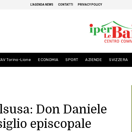
L’AGENDA NEWS
CONTATTI
PRIVACY POLICY
TAV Torino-Lione
ECONOMIA
SPORT
AZIENDE
SVIZZERA
alsusa: Don Daniele
siglio episcopale