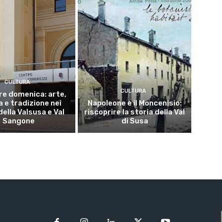
CULTURA
CULTURA
re domenica: arte,
 e tradizione nei
Napoleone e il Moncenisio:
della Valsusa e Val
riscoprire la storia della Val
Sangone
di Susa