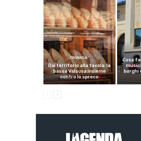
CRONACA
Cosa fa
Dal territorio alla tavola: la
musica
bassa Valsusa insieme
borghi 
contro lo spreco