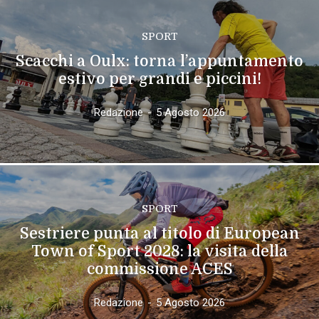
SPORT
Scacchi a Oulx: torna l’appuntamento
estivo per grandi e piccini!
Redazione
-
5 Agosto 2026
SPORT
Sestriere punta al titolo di European
Town of Sport 2028: la visita della
commissione ACES
Redazione
-
5 Agosto 2026