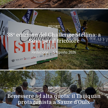
SPORT
38ª edizione del Challenge Stellina: a
Susa per il tricolore
Redazione
-
5 Agosto 2026
SPORT
Benessere ad alta quota: il Taijiquan
protagonista a Sauze d’Oulx