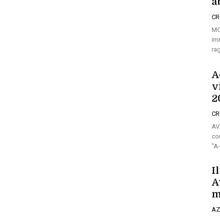
a
C
MO
im
rag
A
v
2
C
AV
con
"A
I
A
m
AZ