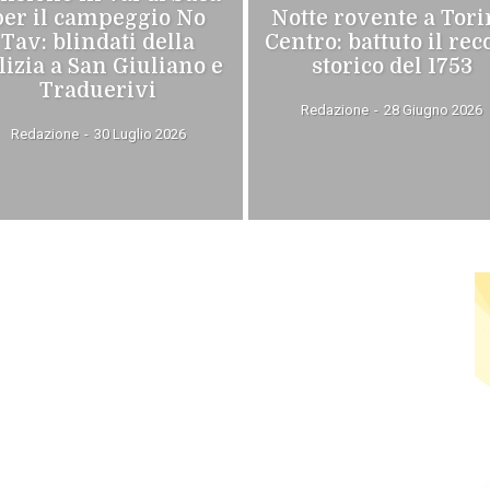
per il campeggio No
Notte rovente a Tor
Tav: blindati della
Centro: battuto il rec
lizia a San Giuliano e
storico del 1753
Traduerivi
Redazione
-
28 Giugno 2026
Redazione
-
30 Luglio 2026