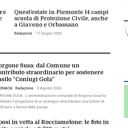
CRONACA
uro
Quest’estate in Piemonte 14 campi
e
scuola di Protezione Civile, anche
a Giaveno e Orbassano
Redazione
-
17 Giugno 2026
orgone Susa: dal Comune un
ontributo straordinario per sostenere
’asilo “Coniugi Gola”
RONACA
Redazione
-
3 Agosto 2026
RGONE SUSA - L'amministrazione comunale di Borgone Susa ha
liberato l'erogazione di un sostegno straordinario una tantum di
00 euro a favore della scuola...
posi in vetta al Rocciamelone: le foto in