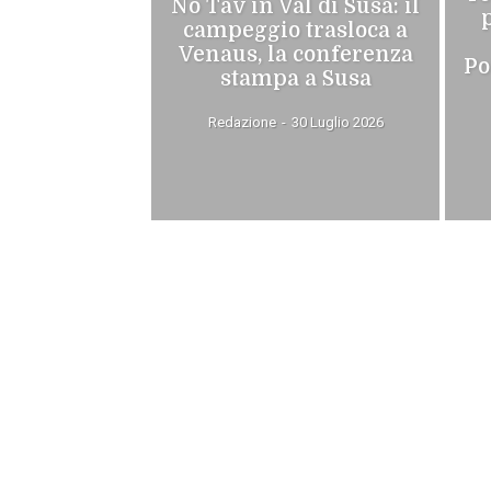
No Tav in Val di Susa: il
campeggio trasloca a
Venaus, la conferenza
Po
stampa a Susa
Redazione
-
30 Luglio 2026