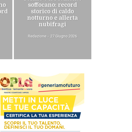
ino
soffocano: record
ord
storico di caldo
notturno e allerta
nubifragi
Redazione
-
27 Giugno 2026