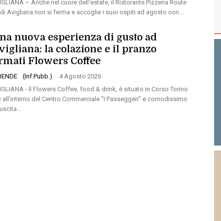
IGLIANA – Anche nel cuore dell'estate, il Ristorante Pizzeria Route
 di Avigliana non si ferma e accoglie i suoi ospiti ad agosto con...
na nuova esperienza di gusto ad
vigliana: la colazione e il pranzo
irmati Flowers Coffee
IENDE
(Inf.Pubb.)
-
4 Agosto 2026
IGLIANA - Il Flowers Coffee, food & drink, è situato in Corso Torino
Q all’interno del Centro Commerciale “I Passeggeri” e comodissimo
'uscita...