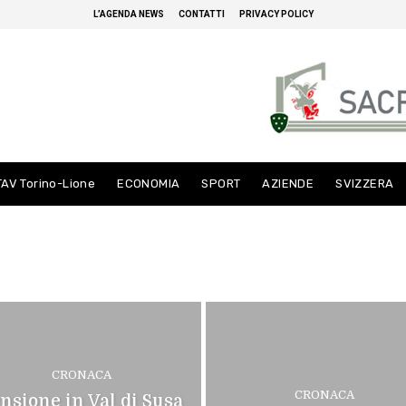
L’AGENDA NEWS
CONTATTI
PRIVACY POLICY
TAV Torino-Lione
ECONOMIA
SPORT
AZIENDE
SVIZZERA
CRONACA
CRONACA
nsione in Val di Susa