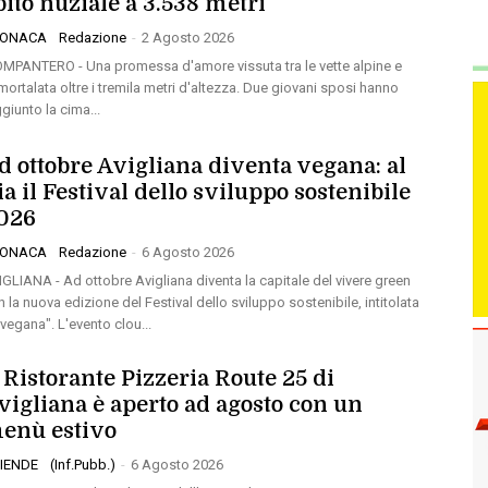
bito nuziale a 3.538 metri
RONACA
Redazione
-
2 Agosto 2026
MPANTERO - Una promessa d'amore vissuta tra le vette alpine e
mortalata oltre i tremila metri d'altezza. Due giovani sposi hanno
giunto la cima...
d ottobre Avigliana diventa vegana: al
ia il Festival dello sviluppo sostenibile
026
RONACA
Redazione
-
6 Agosto 2026
IGLIANA - Ad ottobre Avigliana diventa la capitale del vivere green
 la nuova edizione del Festival dello sviluppo sostenibile, intitolata
-vegana". L'evento clou...
l Ristorante Pizzeria Route 25 di
vigliana è aperto ad agosto con un
enù estivo
IENDE
(Inf.Pubb.)
-
6 Agosto 2026