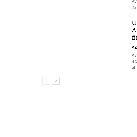
AV
25
U
A
f
AZ
AV
4 
all