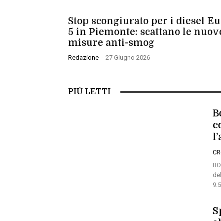
CRONACA
Stop scongiurato per i diesel E
5 in Piemonte: scattano le nuov
misure anti-smog
Redazione
-
27 Giugno 2026
PIÙ LETTI
B
c
l
C
BO
de
9.5
S