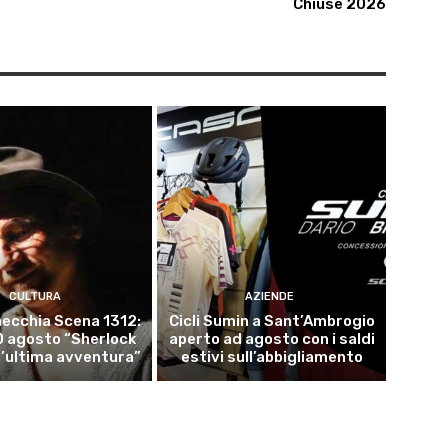
Chiuse 2026
CULTURA
AZIENDE
ecchia Scena 1312:
Cicli Sumin a Sant’Ambrogio
10 agosto “Sherlock
aperto ad agosto con i saldi
l’ultima avventura”
estivi sull’abbigliamento