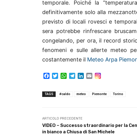
temporale. Poiché la “temperatur
definitivamente solo alla mezzanotte,
previsto di locali rovesci e tempora
sera potrebbe rinfrescare bruscamen
congelando, per ora, il record stori
fenomeni e sulle allerte meteo per
costantemente il
Meteo Arpa Piemo
F
T
W
T
L
E
a
w
h
e
i
m
c
i
a
l
n
a
e
t
t
e
k
i
TAGS
#caldo
meteo
Piemonte
Torino
b
t
s
g
e
l
o
e
A
r
d
o
r
p
a
I
k
p
m
n
ARTICOLO PRECEDENTE
VIDEO – Successo straordinario per la Ce
in bianco a Chiusa di San Michele