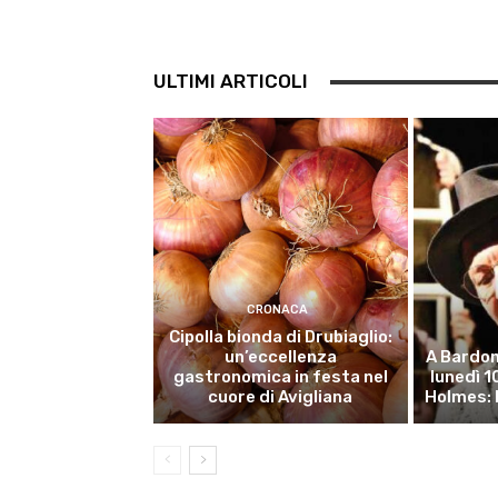
ULTIMI ARTICOLI
CRONACA
Cipolla bionda di Drubiaglio:
un’eccellenza
A Bardon
gastronomica in festa nel
lunedì 
cuore di Avigliana
Holmes: 