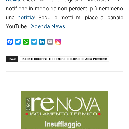
notifiche in modo da non perderti più nemmeno
una
notizia
! Segui e metti mi piace al canale
YouTube
L’Agenda News
.
F
T
W
T
L
E
a
w
h
e
i
m
c
i
a
l
n
a
e
t
t
e
k
i
TAGS
Incendi boschivi: il bollettino di rischio di Arpa Piemonte
b
t
s
g
e
l
o
e
A
r
d
o
r
p
a
I
k
p
m
n