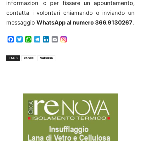
informazioni o per fissare un appuntamento,
contatta i volontari chiamando o inviando un
messaggio
WhatsApp al numero 366.9130267
.
F
T
W
T
L
E
a
w
h
e
i
m
c
i
a
l
n
a
e
t
t
e
k
i
TAGS
canile
Valsusa
b
t
s
g
e
l
o
e
A
r
d
o
r
p
a
I
k
p
m
n