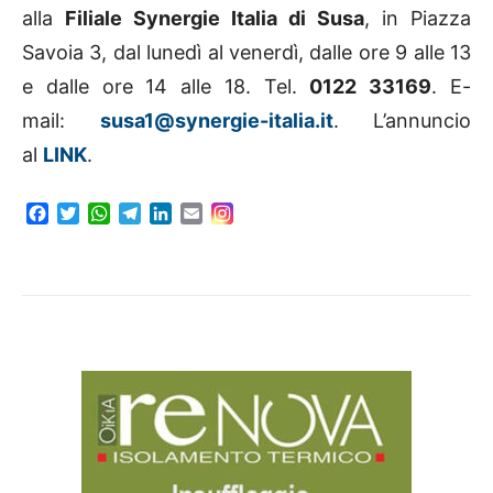
alla
Filiale Synergie Italia di Susa
, in Piazza
Savoia 3, dal lunedì al venerdì, dalle ore 9 alle 13
e dalle ore 14 alle 18. Tel.
0122 33169
. E-
mail:
susa1@synergie-italia.it
. L’annuncio
al
LINK
.
F
T
W
T
L
E
a
w
h
e
i
m
c
i
a
l
n
a
e
t
t
e
k
i
b
t
s
g
e
l
o
e
A
r
d
o
r
p
a
I
k
p
m
n