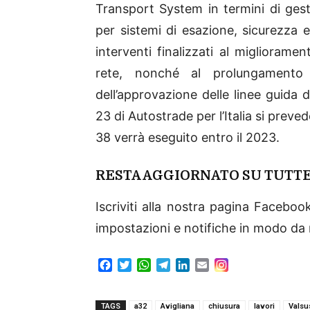
Transport System in termini di gest
per sistemi di esazione, sicurezza e
interventi finalizzati al migliora
rete, nonché al prolungamento 
dell’approvazione delle linee guida
23 di Autostrade per l’Italia si prev
38 verrà eseguito entro il 2023.
RESTA AGGIORNATO SU TUTTE
Iscriviti alla nostra pagina Facebo
impostazioni e notifiche in modo d
F
T
W
T
L
E
a
w
h
e
i
m
c
i
a
l
n
a
e
t
t
e
k
i
TAGS
a32
Avigliana
chiusura
lavori
Valsu