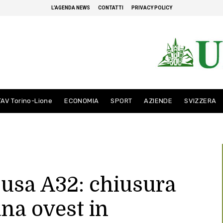
L’AGENDA NEWS
CONTATTI
PRIVACY POLICY
TAV Torino-Lione
ECONOMIA
SPORT
AZIENDE
SVIZZERA
susa A32: chiusura
ana ovest in