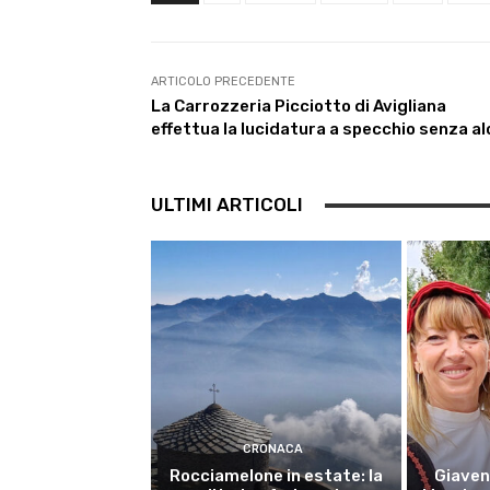
b
t
s
g
e
l
o
e
A
r
d
o
r
p
a
I
k
p
m
n
ARTICOLO PRECEDENTE
La Carrozzeria Picciotto di Avigliana
effettua la lucidatura a specchio senza al
ULTIMI ARTICOLI
CRONACA
Rocciamelone in estate: la
Giaven