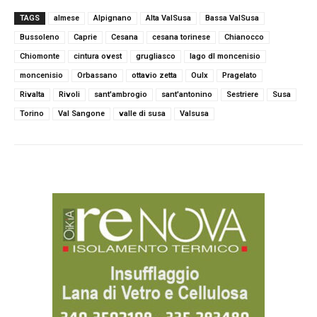
c
i
a
l
n
a
e
t
t
e
k
i
TAGS
almese
Alpignano
Alta ValSusa
Bassa ValSusa
b
t
s
g
e
l
Bussoleno
Caprie
Cesana
cesana torinese
Chianocco
o
e
A
r
d
Chiomonte
cintura ovest
grugliasco
lago dl moncenisio
o
r
p
a
I
k
p
m
n
moncenisio
Orbassano
ottavio zetta
Oulx
Pragelato
Rivalta
Rivoli
sant'ambrogio
sant'antonino
Sestriere
Susa
Torino
Val Sangone
valle di susa
Valsusa