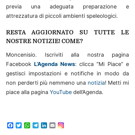
previa una adeguata preparazione e
attrezzatura di piccoli ambienti speleologici.
RESTA AGGIORNATO SU TUTTE LE
NOSTRE NOTIZIE! COME?
Moncenisio. Iscriviti alla nostra pagina
Facebook
L’Agenda News
: clicca “Mi Piace” e
gestisci impostazioni e notifiche in modo da
non perderti più nemmeno una
notizia
! Metti mi
piace alla pagina
YouTube
dell’Agenda.
F
T
W
T
L
E
a
w
h
e
i
m