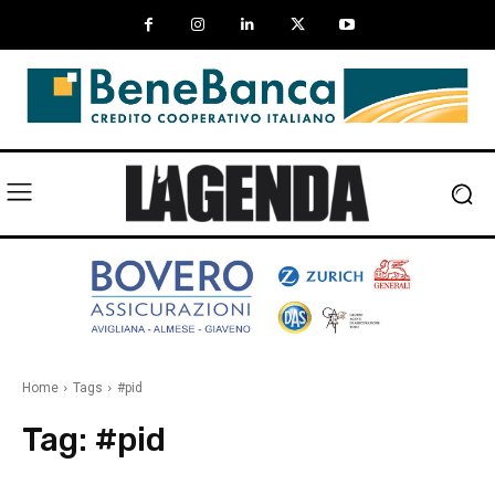
Home
Tags
#pid
Tag:
#pid