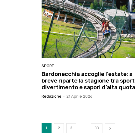
SPORT
Bardonecchia accoglie l’estate: a
breve riparte la stagione tra sport
divertimento e sapori d’alta quot
Redazione
-
21 Aprile 2026
...
1
2
3
33