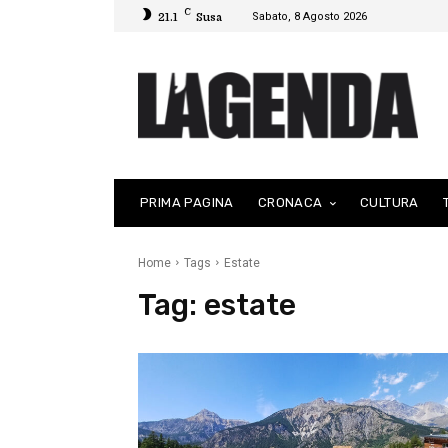
C
Sabato, 8 Agosto 2026
21.1
Susa
PRIMA PAGINA
CRONACA
CULTURA
Home
Tags
Estate
Tag:
estate