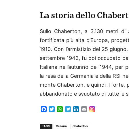
La storia dello Chaber
Sullo Chaberton, a 3.130 metri di a
fortificata più alta d’Europa, proge
1910. Con l’armistizio del 25 giugno,
settembre 1943, fu poi occupato da r
Italiana nell’autunno del 1944, per
la resa della Germania e della RSI nel 
monte Chaberton, e quindi il forte, p
abbandonato e svuotato di tutte le st
F
T
W
T
L
E
a
w
h
e
i
m
c
i
a
l
n
a
e
t
t
e
k
i
TAGS
Cesana
chaberton