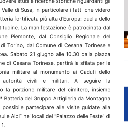
overe studi e ricerche storiche riguardanti gli
 Valle di Susa, in particolare i fatti che videro
teria fortificata più alta d’Europa: quella dello
ltitudine. La manifestazione è patrocinata dal
one Piemonte, dal Consiglio Regionale del
a di Torino, dal Comune di Cesana Torinese e
tea. Sabato 21 giugno alle 10,30 dalla piazza
e di Cesana Torinese, partirà la sfilata per le
monia militare al monumento ai Caduti dello
autorità civili e militari. A seguire la
la porzione militare del cimitero, insieme
40ª Batteria del Gruppo Artiglieria da Montagna
 possibile partecipare alle visite guidate alla
le Alpi” nei locali del “Palazzo delle Feste” di
 1.