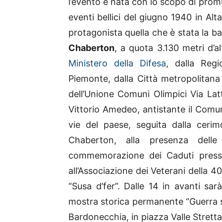
l’evento è nata con lo scopo di promu
eventi bellici del giugno 1940 in Alta
protagonista quella che è stata la bat
Chaberton
, a quota 3.130 metri d’a
Ministero della Difesa
, dalla Regi
Piemonte, dalla Città metropolitan
dell’Unione Comuni Olimpici Via Lat
Vittorio Amedeo, antistante il Comun
vie del paese, seguita dalla ceri
Chaberton, alla presenza delle 
commemorazione dei Caduti presso 
all’Associazione dei Veterani della 
“Susa d’fer”. Dalle 14 in avanti sarà
mostra storica permanente “Guerra sul
Bardonecchia, in piazza Valle Stretta