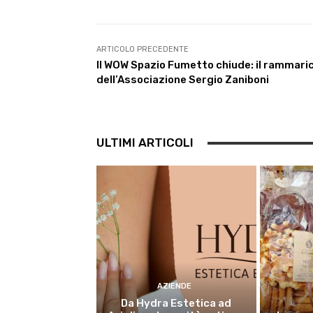
b
t
s
g
e
l
o
e
A
r
d
o
r
p
a
I
k
p
m
n
ARTICOLO PRECEDENTE
Il WOW Spazio Fumetto chiude: il rammari
dell’Associazione Sergio Zaniboni
ULTIMI ARTICOLI
AZIENDE
Da Hydra Estetica ad