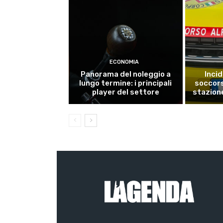
ECONOMIA
Panorama del noleggio a
Inci
lungo termine: i principali
soccors
player del settore
stazion