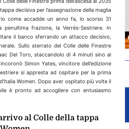
l Colle delle Finestre prima dell’ascesa ai 2035
 tappa decisiva per l’assegnazione della maglia
prio come accadde un anno fa, lo scorso 31
a penultima frazione, la Verrés-Sestriere. In
ltare il banco sferrando un attacco decisivo,
nerale. Sullo sterrato del Colle delle Finestre
aac Del Toro, staccandolo di 4 minuti sino al
 incoronò Simon Yates, vincitore dell’edizione
Sestriere si appresta ad ospitare per la prima
d’Italia Women. Dopo aver ospitato più volte il
hile è pronto ad accogliere con entusiasmo
’arrivo al Colle della tappa
ia Women