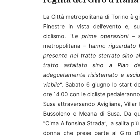
La Città metropolitana di Torino è già
Finestre in vista dell’evento e, su
ciclismo. “
Le prime operazioni
– s
metropolitana – h
anno riguardato 
presente nel tratto sterrato sino a
tratto asfaltato sino a Pian de
adeguatamente risistemato e asciuga
viabile
“. Sabato 6 giugno lo start de
ore 14.00 con le cicliste pedalerann
Susa attraversando Avigliana, Villar
Bussoleno e Meana di Susa. Da qui i
“Cima Alfonsina Strada”, la salita più
donna che prese parte al Giro d’I