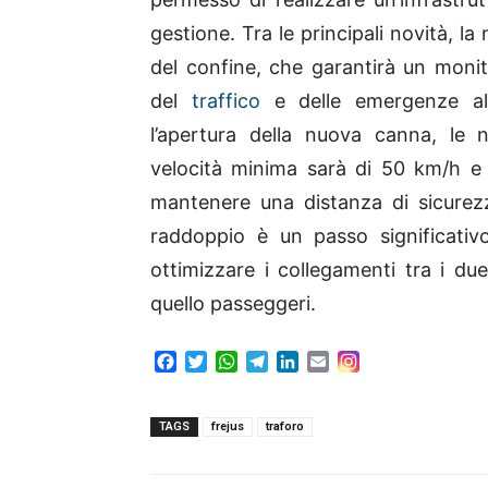
gestione. Tra le principali novità, la 
del confine, che garantirà un moni
del
traffico
e delle emergenze all
l’apertura della nuova canna, le 
velocità minima sarà di 50 km/h e
mantenere una distanza di sicurezz
raddoppio è un passo significativ
ottimizzare i collegamenti tra i du
quello passeggeri.
F
T
W
T
L
E
a
w
h
e
i
m
c
i
a
l
n
a
e
t
t
e
k
i
TAGS
frejus
traforo
b
t
s
g
e
l
o
e
A
r
d