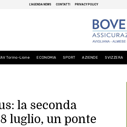
L’AGENDA NEWS
CONTATTI
PRIVACY POLICY
TAV Torino-Lione
ECONOMIA
SPORT
AZIENDE
SVIZZERA
us: la seconda
28 luglio, un ponte