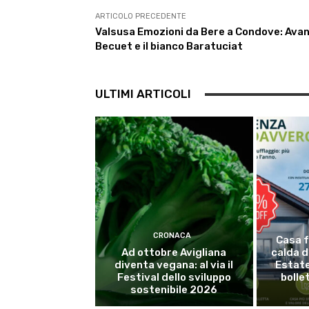
o
r
p
a
I
k
p
m
n
ARTICOLO PRECEDENTE
Valsusa Emozioni da Bere a Condove: Avan
Becuet e il bianco Baratuciat
ULTIMI ARTICOLI
CRONACA
Casa f
Ad ottobre Avigliana
calda d
diventa vegana: al via il
Estate
Festival dello sviluppo
bolle
sostenibile 2026