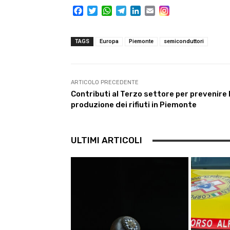
F
T
W
T
L
E
a
w
h
e
i
m
c
i
a
l
n
a
e
t
t
e
k
i
TAGS
Europa
Piemonte
semiconduttori
b
t
s
g
e
l
o
e
A
r
d
o
r
p
a
I
k
p
m
n
ARTICOLO PRECEDENTE
Contributi al Terzo settore per prevenire 
produzione dei rifiuti in Piemonte
ULTIMI ARTICOLI