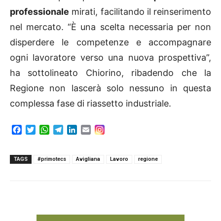
professionale
mirati, facilitando il reinserimento
nel mercato. “È una scelta necessaria per non
disperdere le competenze e accompagnare
ogni lavoratore verso una nuova prospettiva”,
ha sottolineato Chiorino, ribadendo che la
Regione non lascerà solo nessuno in questa
complessa fase di riassetto industriale.
F
T
W
T
L
E
a
w
h
e
i
m
c
i
a
l
n
a
e
t
t
e
k
i
TAGS
#primotecs
Avigliana
Lavoro
regione
b
t
s
g
e
l
o
e
A
r
d
o
r
p
a
I
k
p
m
n