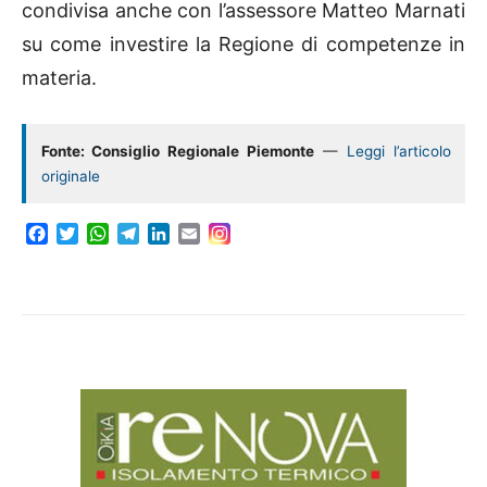
condivisa anche con l’assessore Matteo Marnati
su come investire la Regione di competenze in
materia.
Fonte: Consiglio Regionale Piemonte
—
Leggi l’articolo
originale
F
T
W
T
L
E
a
w
h
e
i
m
c
i
a
l
n
a
e
t
t
e
k
i
b
t
s
g
e
l
o
e
A
r
d
o
r
p
a
I
k
p
m
n