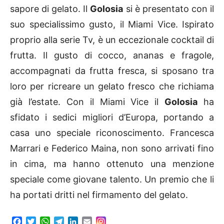
sapore di gelato. Il
Golosia
si è presentato con il
suo specialissimo gusto, il Miami Vice. Ispirato
proprio alla serie Tv, è un eccezionale cocktail di
frutta. Il gusto di cocco, ananas e fragole,
accompagnati da frutta fresca, si sposano tra
loro per ricreare un gelato fresco che richiama
già l’estate. Con il Miami Vice il
Golosia
ha
sfidato i sedici migliori d’Europa, portando a
casa uno speciale riconoscimento. Francesca
Marrari e Federico Maina, non sono arrivati fino
in cima, ma hanno ottenuto una menzione
speciale come giovane talento. Un premio che li
ha portati dritti nel firmamento del gelato.
F
T
W
T
L
E