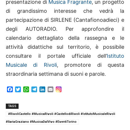
presentazione di
Musica Fragrante
, un progetto
di grandissimo interesse che vedrà la
partecipazione di SIRLENE (Cantafionoadieci) e
degli AUTORADIO. Per approfondire il
calendario dettagliato della rassegna e le
attività didattiche sul territorio, è possibile
consultare il portale ufficiale dell’
Istituto
Musicale di Rivoli
, promotore di questa
straordinaria settimana di suoni e parole.
F
T
W
T
L
E
a
w
h
e
i
m
c
i
a
l
n
a
e
t
t
e
k
i
TAGS
b
t
s
g
e
l
#RivoliCastello #MusicaRivoli #CastellodiRivoli #IstitutoMusicaleRivoli
o
e
A
r
d
#IlariaGraziano #MusicaDalVivo #EventiTorino
o
r
p
a
I
k
p
m
n