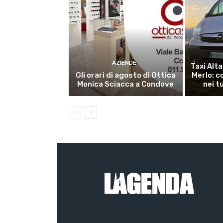
AZIENDE
Taxi Alt
Gli orari di agosto di Ottica
Merlo: c
Monica Sciacca a Condove
nei t