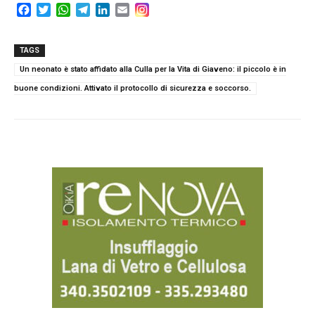
F
T
W
T
L
E
a
w
h
e
i
m
c
i
a
l
n
a
e
t
t
e
k
i
TAGS
b
t
s
g
e
l
Un neonato è stato affidato alla Culla per la Vita di Giaveno: il piccolo è in
o
e
A
r
d
buone condizioni. Attivato il protocollo di sicurezza e soccorso.
o
r
p
a
I
k
p
m
n