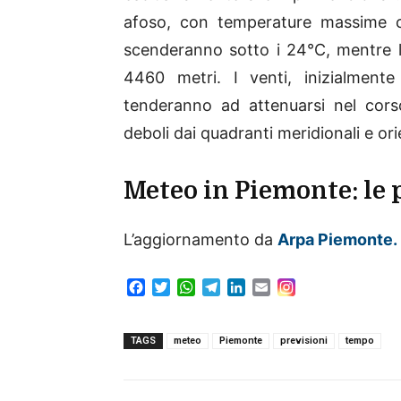
afoso, con temperature massime 
scenderanno sotto i 24°C, mentre l
4460 metri. I venti, inizialment
tenderanno ad attenuarsi nel cor
deboli dai quadranti meridionali e orie
Meteo in Piemonte: le 
L’aggiornamento da
Arpa
Piemonte.
F
T
W
T
L
E
a
w
h
e
i
m
c
i
a
l
n
a
e
t
t
e
k
i
TAGS
meteo
Piemonte
previsioni
tempo
b
t
s
g
e
l
o
e
A
r
d
o
r
p
a
I