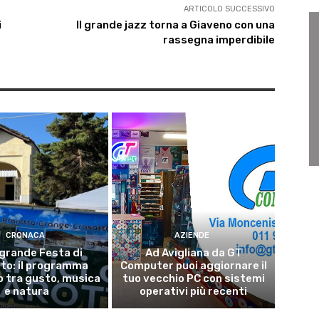
ARTICOLO SUCCESSIVO
i
Il grande jazz torna a Giaveno con una
rassegna imperdibile
CRONACA
AZIENDE
grande Festa di
Ad Avigliana da GT
to: il programma
Computer puoi aggiornare il
 tra gusto, musica
tuo vecchio PC con sistemi
e natura
operativi più recenti