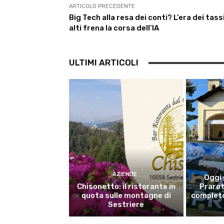
k
p
m
n
ARTICOLO PRECEDENTE
Big Tech alla resa dei conti? L’era dei tass
alti frena la corsa dell’IA
ULTIMI ARTICOLI
AZIENDE
Oggi 
Chisonetto: il ristorante in
Prarot
quota sulle montagne di
completo
Sestriere