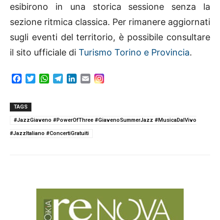
esibirono in una storica sessione senza la
sezione ritmica classica. Per rimanere aggiornati
sugli eventi del territorio, è possibile consultare
il sito ufficiale di
Turismo Torino e Provincia
.
F
T
W
T
L
E
a
w
h
e
i
m
c
i
a
l
n
a
e
t
t
e
k
i
TAGS
b
t
s
g
e
l
#JazzGiaveno #PowerOfThree #GiavenoSummerJazz #MusicaDalVivo
o
e
A
r
d
#JazzItaliano #ConcertiGratuiti
o
r
p
a
I
k
p
m
n