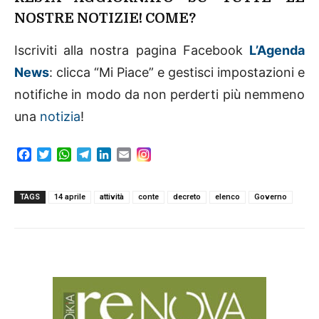
NOSTRE NOTIZIE! COME?
Iscriviti alla nostra pagina Facebook
L’Agenda
News
: clicca “Mi Piace” e gestisci impostazioni e
notifiche in modo da non perderti più nemmeno
una
notizia
!
F
T
W
T
L
E
a
w
h
e
i
m
c
i
a
l
n
a
e
t
t
e
k
i
TAGS
14 aprile
attività
conte
decreto
elenco
Governo
b
t
s
g
e
l
o
e
A
r
d
o
r
p
a
I
k
p
m
n