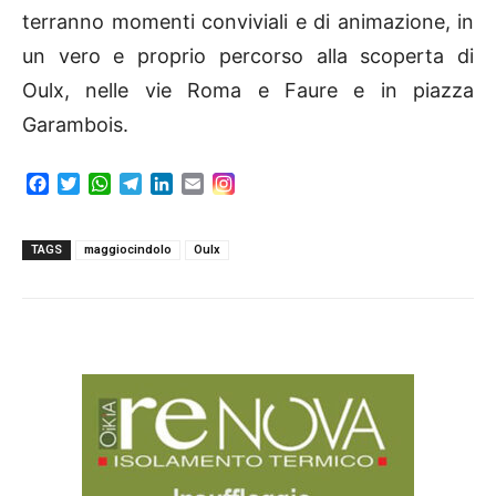
terranno momenti conviviali e di animazione, in
un vero e proprio percorso alla scoperta di
Oulx, nelle vie Roma e Faure e in piazza
Garambois.
F
T
W
T
L
E
a
w
h
e
i
m
c
i
a
l
n
a
e
t
t
e
k
i
TAGS
maggiocindolo
Oulx
b
t
s
g
e
l
o
e
A
r
d
o
r
p
a
I
k
p
m
n