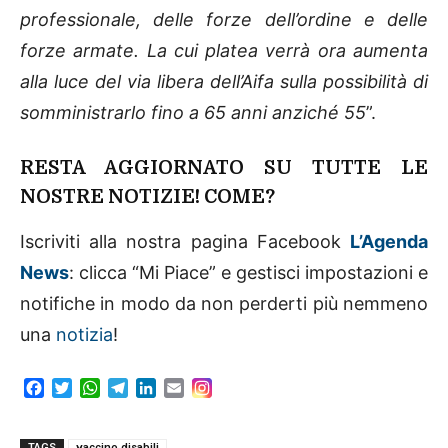
professionale, delle forze dell’ordine e delle
forze armate. La cui platea verrà ora aumenta
alla luce del via libera dell’Aifa sulla possibilità di
somministrarlo fino a 65 anni anziché 55
”.
RESTA AGGIORNATO SU TUTTE LE
NOSTRE NOTIZIE! COME?
Iscriviti alla nostra pagina Facebook
L’Agenda
News
: clicca “Mi Piace” e gestisci impostazioni e
notifiche in modo da non perderti più nemmeno
una
notizia
!
F
T
W
T
L
E
a
w
h
e
i
m
c
i
a
l
n
a
TAGS
vaccino disabili