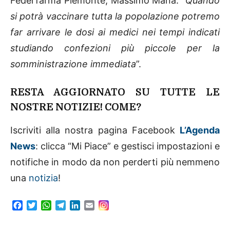
Federfarma Piemonte, Massimo Mana. “
Quando
si potrà vaccinare tutta la popolazione potremo
far arrivare le dosi ai medici nei tempi indicati
studiando confezioni più piccole per la
somministrazione immediata
”.
RESTA AGGIORNATO SU TUTTE LE
NOSTRE NOTIZIE! COME?
Iscriviti alla nostra pagina Facebook
L’Agenda
News
: clicca “Mi Piace” e gestisci impostazioni e
notifiche in modo da non perderti più nemmeno
una
notizia
!
F
T
W
T
L
E
a
w
h
e
i
m
c
i
a
l
n
a