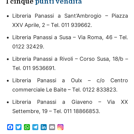
I cinque
punti vendita
Libreria Panassi a Sant’Ambrogio – Piazza
XXV Aprile, 2 – Tel. 011 939662.
Libreria Panassi a Susa – Via Roma, 46 – Tel.
0122 32429.
Libreria Panassi a Rivoli – Corso Susa, 18/b –
Tel. 011 9536691.
Libreria Panassi a Oulx – c/o Centro
commerciale Le Baite – Tel. 0122 833823.
Libreria Panassi a Giaveno – Via XX
Settembre, 19 – Tel. 011 18866853.
F
T
W
T
L
E
a
w
h
e
i
m