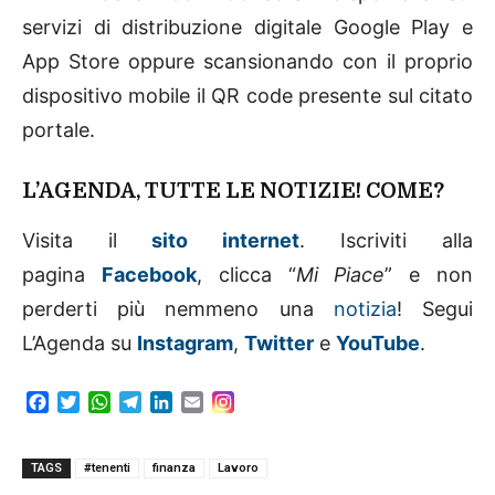
servizi di distribuzione digitale Google Play e
App Store oppure scansionando con il proprio
dispositivo mobile il QR code presente sul citato
portale.
L’AGENDA, TUTTE LE NOTIZIE! COME?
Visita il
sito internet
. Iscriviti alla
pagina
Facebook
, clicca “
Mi Piace
” e non
perderti più nemmeno una
notizia
! Segui
L’Agenda su
Instagram
,
Twitter
e
YouTube
.
F
T
W
T
L
E
a
w
h
e
i
m
c
i
a
l
n
a
e
t
t
e
k
i
TAGS
#tenenti
finanza
Lavoro
b
t
s
g
e
l