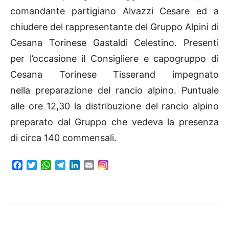
comandante partigiano Alvazzi Cesare ed a
chiudere del rappresentante del Gruppo Alpini di
Cesana Torinese Gastaldi Celestino. Presenti
per l’occasione il Consigliere e capogruppo di
Cesana Torinese Tisserand impegnato
nella preparazione del rancio alpino. Puntuale
alle ore 12,30 la distribuzione del rancio alpino
preparato dal Gruppo che vedeva la presenza
di circa 140 commensali.
F
T
W
T
L
E
a
w
h
e
i
m
c
i
a
l
n
a
e
t
t
e
k
i
b
t
s
g
e
l
o
e
A
r
d
o
r
p
a
I