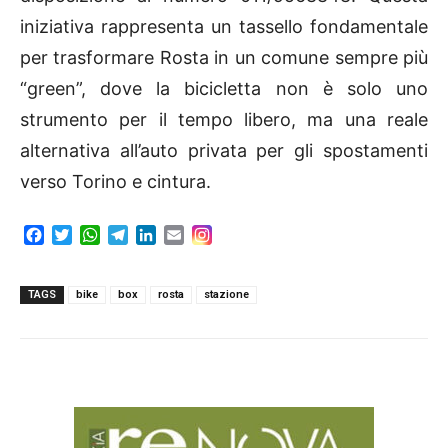
iniziativa rappresenta un tassello fondamentale
per trasformare Rosta in un comune sempre più
“green”, dove la bicicletta non è solo uno
strumento per il tempo libero, ma una reale
alternativa all’auto privata per gli spostamenti
verso Torino e cintura.
F
T
W
T
L
E
a
w
h
e
i
m
c
i
a
l
n
a
e
t
t
e
k
i
TAGS
bike
box
rosta
stazione
b
t
s
g
e
l
o
e
A
r
d
o
r
p
a
I
k
p
m
n