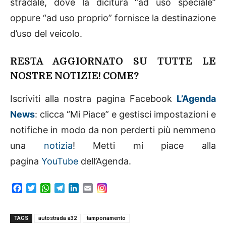
stradale, dove la dicitura “ad uso speciale”
oppure “ad uso proprio” fornisce la destinazione
d’uso del veicolo.
RESTA AGGIORNATO SU TUTTE LE
NOSTRE NOTIZIE! COME?
Iscriviti alla nostra pagina Facebook
L’Agenda
News
: clicca “Mi Piace” e gestisci impostazioni e
notifiche in modo da non perderti più nemmeno
una
notizia
! Metti mi piace alla
pagina
YouTube
dell’Agenda.
F
T
W
T
L
E
a
w
h
e
i
m
c
i
a
l
n
a
e
t
t
e
k
i
TAGS
autostrada a32
tamponamento