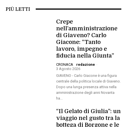
PIÙ LETTI
Crepe
nell’amministrazione
di Giaveno? Carlo
Giacone: “Tanto
lavoro, impegno e
fiducia nella Giunta”
CRONACA
redazione
-
3 Agosto 2026
GIAVENO - Carlo Giacone è una figura
centrale della politica locale di Giaveno.
Dopo una lunga presenza attiva nella
amministrazione degli anni Novanta
ha...
“Il Gelato di Giulia”: un
viaggio nel gusto tra la
bottega di Borgone e le