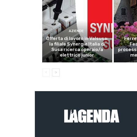
AZIENDE
Offerta di lavoro in Valsusa:
Ferre
la filiale Synergie Italia di
Fes
Susa ricerca operaio/a
processi
elettrico junior
me