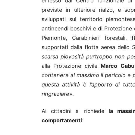
emesso dal Centro funzionale di 
previste in ulteriore rialzo, e s
sviluppati sul territorio piemont
antincendi boschivi e di Protezione c
Piemonte, Carabinieri forestali, f
supportati dalla flotta aerea dello 
scarsa piovosità purtroppo non po
alla Protezione civile
Marco Gabu
contenere al massimo il pericolo e 
questa attività è l’apporto di tu
ringraziare
».
Ai cittadini si richiede
la massi
comportamenti
: