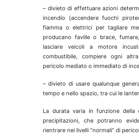
– divieto di effettuare azioni deter
incendio (accendere fuochi pirotec
fiamma o elettrici per tagliare me
producano faville o brace, fumare
lasciare veicoli a motore incus
combustibile, compiere ogni alt
pericolo mediato o immediato di inc
– divieto di usare qualunque genera
tempo e nello spazio, tra cui le lante
La durata varia in funzione della d
precipitazioni, che potranno evi
rientrare nei livelli “normali” di perico