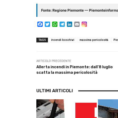
Fonte: Regione Piemonte — Piemonteinform
F
T
W
T
L
E
a
w
h
e
i
m
c
i
a
l
n
a
e
t
t
e
k
i
TAGS
incendi boschivi
massima pericolosità
Pi
b
t
s
g
e
l
o
e
A
r
d
o
r
p
a
I
k
p
m
n
ARTICOLO PRECEDENTE
Allerta incendi in Piemonte: dall’8 luglio
scatta la massima pericolosità
ULTIMI ARTICOLI