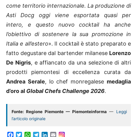
come territorio internazionale. La produzione di
Asti Docg oggi viene esportata quasi per
intero, e questo nuovo cocktail ha anche
l’obiettivo di sostenere la sua promozione in
Italia e all’estero
».
Il cocktail è stato preparato e
fatto degustare dal bartender milanese
Lorenzo
De Nigris
, e affiancato da una selezione di altri
prodotti piemontesi di eccellenza curata da
Andrea Serale
, lo chef monregalese
medaglia
d’oro al
Global Chefs Challenge 2026
.
Fonte: Regione Piemonte — Piemonteinforma
—
Leggi
l’articolo originale
F
T
W
T
L
E