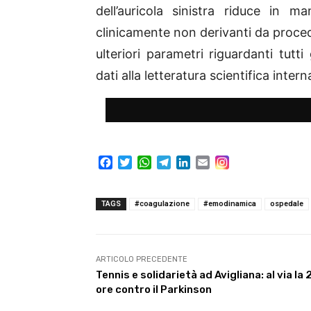
dell’auricola sinistra riduce in ma
clinicamente non derivanti da proced
ulteriori parametri riguardanti tutt
dati alla letteratura scientifica inter
F
T
W
T
L
E
a
w
h
e
i
m
c
i
a
l
n
a
e
t
t
e
k
i
TAGS
#coagulazione
#emodinamica
ospedale
b
t
s
g
e
l
o
e
A
r
d
o
r
p
a
I
k
p
m
n
ARTICOLO PRECEDENTE
Tennis e solidarietà ad Avigliana: al via la 
ore contro il Parkinson