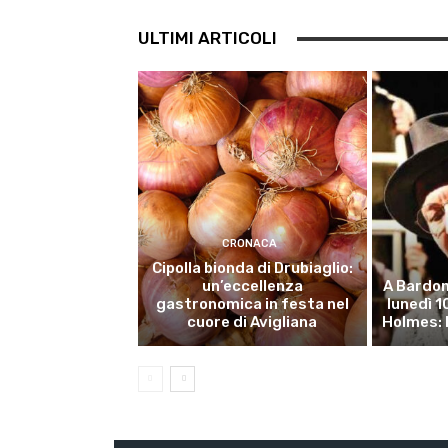
ULTIMI ARTICOLI
CRONACA
Cipolla bionda di Drubiaglio:
un’eccellenza
A Bardon
gastronomica in festa nel
lunedì 
cuore di Avigliana
Holmes: 