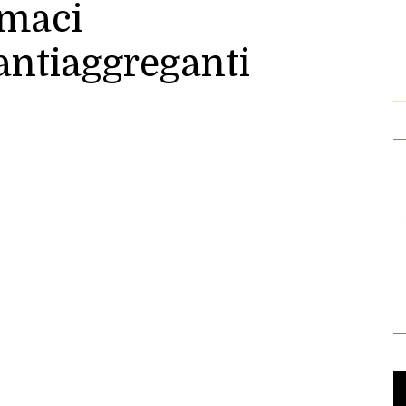
rmaci
antiaggreganti