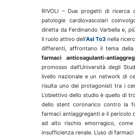
RIVOLI
–
Due progetti di ricerca d
patologie cardiovascolari coinvo
diretta da Ferdinando Varbella e, pi
il ruolo attivo dell’
Asl To3
nella ricerc
differenti, affrontano il tema dell
farmaci anticoagulanti-antiaggreg
promosso dall’Università degli Stu
livello nazionale e un network di cen
risulta uno dei protagonisti tra i c
L’obiettivo dello studio è quello di t
dello stent coronarico contro la f
farmaci antiaggreganti e il pericolo d
ad alto rischio emorragico, come
insufficienza renale. L’uso di farmaci