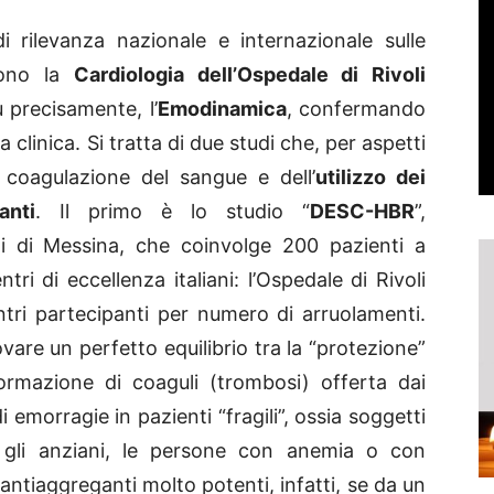
i rilevanza nazionale e internazionale sulle
lgono la
Cardiologia dell’Ospedale di Rivoli
ù precisamente, l’
Emodinamica
, confermando
a clinica. Si tratta di due studi che, per aspetti
a coagulazione del sangue e dell’
utilizzo dei
anti
. Il primo è lo studio “
DESC-HBR
”,
di di Messina, che coinvolge 200 pazienti a
tri di eccellenza italiani: l’Ospedale di Rivoli
entri partecipanti per numero di arruolamenti.
rovare un perfetto equilibrio tra la “protezione”
ormazione di coaguli (trombosi) offerta dai
i emorragie in pazienti “fragili”, ossia soggetti
 gli anziani, le persone con anemia o con
 antiaggreganti molto potenti, infatti, se da un