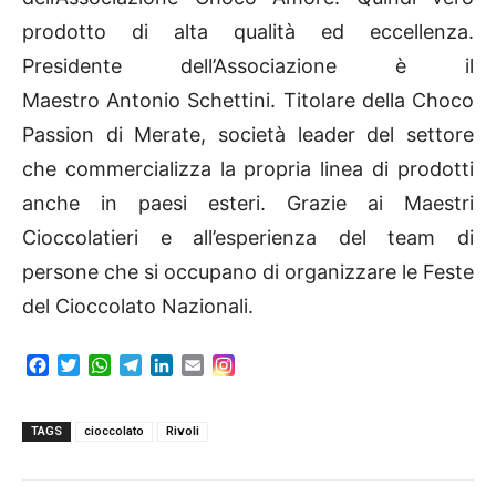
prodotto di alta qualità ed eccellenza.
Presidente dell’Associazione è il
Maestro Antonio Schettini. Titolare della Choco
Passion di Merate, società leader del settore
che commercializza la propria linea di prodotti
anche in paesi esteri. Grazie ai Maestri
Cioccolatieri e all’esperienza del team di
persone che si occupano di organizzare le Feste
del Cioccolato Nazionali.
F
T
W
T
L
E
a
w
h
e
i
m
c
i
a
l
n
a
e
t
t
e
k
i
TAGS
cioccolato
Rivoli
b
t
s
g
e
l
o
e
A
r
d