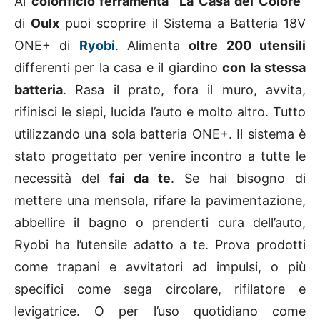
Al
colorificio ferramenta
“
La Casa del Colore
”
di
Oulx
puoi scoprire il Sistema a Batteria 18V
ONE+ di
Ryobi
. Alimenta
oltre 200 utensili
differenti per la casa e il giardino
con la stessa
batteria
. Rasa il prato, fora il muro, avvita,
rifinisci le siepi, lucida l’auto e molto altro. Tutto
utilizzando una sola batteria ONE+. Il sistema è
stato progettato per venire incontro a tutte le
necessità del
fai da te
. Se hai bisogno di
mettere una mensola, rifare la pavimentazione,
abbellire il bagno o prenderti cura dell’auto,
Ryobi ha l’utensile adatto a te. Prova prodotti
come trapani e avvitatori ad impulsi, o più
specifici come sega circolare, rifilatore e
levigatrice. O per l’uso quotidiano come