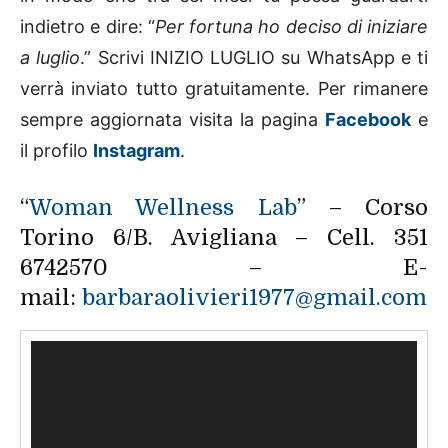
indietro e dire: “
Per fortuna ho deciso di iniziare
a luglio
.” Scrivi INIZIO LUGLIO su WhatsApp e ti
verrà inviato tutto gratuitamente.
Per rimanere
sempre aggiornata visita la pagina
Facebook
e
il profilo
Instagram
.
“
Woman Wellness Lab
” – Corso
Torino 6/B. Avigliana – Cell. 351
6742570 – E-
mail:
barbaraolivieri1977@gmail.com
V
i
d
e
o