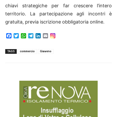
chiavi strategiche per far crescere l’intero
territorio. La partecipazione agli incontri è
gratuita, previa iscrizione obbligatoria online.
F
T
W
T
L
E
a
w
h
e
i
m
c
i
a
l
n
a
e
t
t
e
k
i
TAGS
commercio
Giaveno
b
t
s
g
e
l
o
e
A
r
d
o
r
p
a
I
k
p
m
n