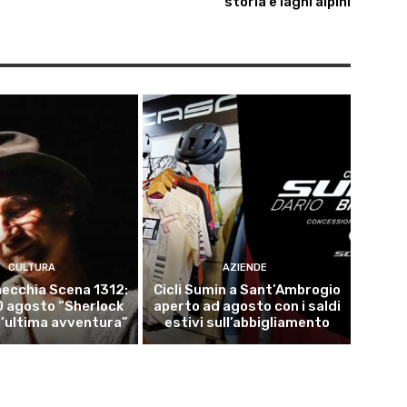
storia e laghi alpini
CULTURA
AZIENDE
ecchia Scena 1312:
Cicli Sumin a Sant’Ambrogio
10 agosto “Sherlock
aperto ad agosto con i saldi
l’ultima avventura”
estivi sull’abbigliamento