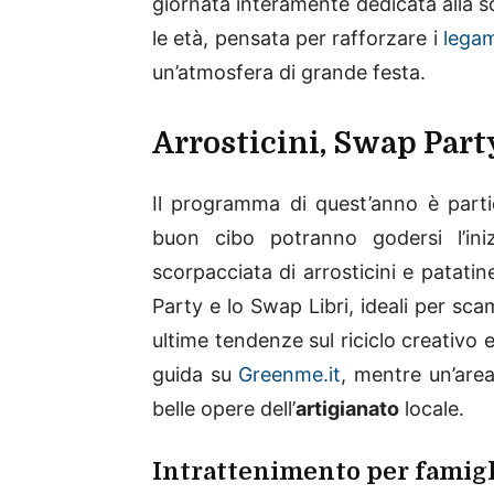
giornata interamente dedicata alla soc
le età, pensata per rafforzare i
legam
un’atmosfera di grande festa.
Arrosticini, Swap Party
Il programma di quest’anno è parti
buon cibo potranno godersi l’ini
scorpacciata di arrosticini e patati
Party e lo Swap Libri, ideali per sca
ultime tendenze sul riciclo creativo e 
guida su
Greenme.it
, mentre un’area
belle opere dell’
artigianato
locale.
Intrattenimento per famigl