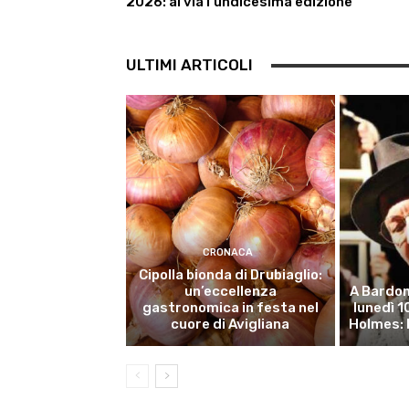
2026: al via l’undicesima edizione
ULTIMI ARTICOLI
CRONACA
Cipolla bionda di Drubiaglio:
un’eccellenza
A Bardon
gastronomica in festa nel
lunedì 
cuore di Avigliana
Holmes: 