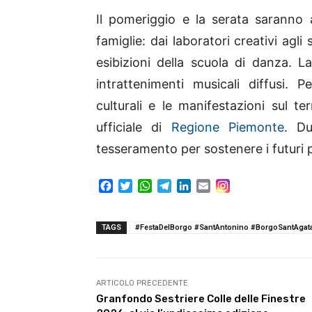
Il pomeriggio e la serata saranno 
famiglie: dai laboratori creativi agli
esibizioni della scuola di danza. L
intrattenimenti musicali diffusi. 
culturali e le manifestazioni sul te
ufficiale di
Regione Piemonte
. Du
tesseramento per sostenere i futuri p
F
T
W
T
L
E
a
w
h
e
i
m
c
i
a
l
n
a
e
t
t
e
k
i
TAGS
#FestaDelBorgo #SantAntonino #BorgoSantAgata
b
t
s
g
e
l
o
e
A
r
d
o
r
p
a
I
k
p
m
n
ARTICOLO PRECEDENTE
Granfondo Sestriere Colle delle Finestre