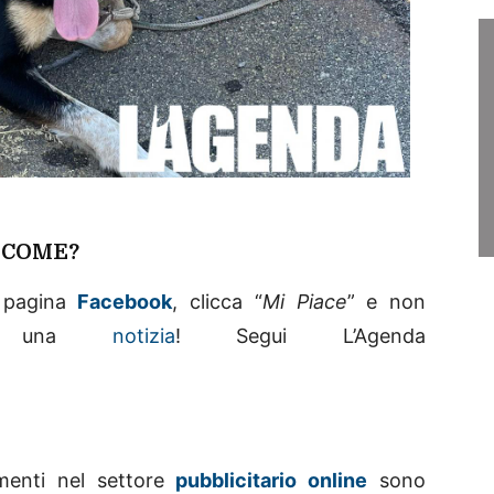
! COME?
la pagina
Facebook
, clicca “
Mi Piace
” e non
no una
notizia
! Segui L’Agenda
imenti nel settore
pubblicitario online
sono