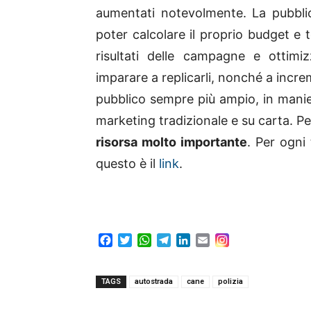
aumentati notevolmente. La pubbli
poter calcolare il proprio budget e t
risultati delle campagne e ottimiz
imparare a replicarli, nonché a incre
pubblico sempre più ampio, in manie
marketing tradizionale e su carta. Per
risorsa molto importante
. Per ogni
questo è il
link
.
F
T
W
T
L
E
a
w
h
e
i
m
c
i
a
l
n
a
e
t
t
e
k
i
TAGS
autostrada
cane
polizia
b
t
s
g
e
l
o
e
A
r
d