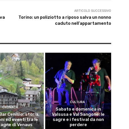
ARTICOLO SUCCESSIVO
iva
Torino: un poliziotto a riposo salva un nonno
caduto nell’appartamento
CULTURA
CRONACA
Sabato e domenica in
Bar Cenisio: storia,
Valsusa e Val Sangone: le
ni ed eventi tra le
sagre e i festival da non
agne di Venaus
perdere