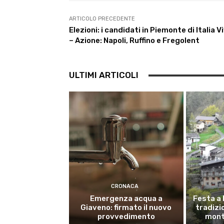
o
r
p
a
I
k
p
m
n
ARTICOLO PRECEDENTE
Elezioni: i candidati in Piemonte di Italia V
– Azione: Napoli, Ruffino e Fregolent
ULTIMI ARTICOLI
CRONACA
Emergenza acqua a
Festa a 
Giaveno: firmato il nuovo
tradizio
provvedimento
mont