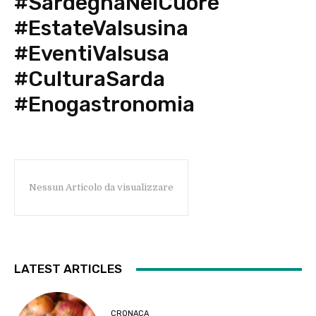
#SardegnaNelCuore
#EstateValsusina
#EventiValsusa
#CulturaSarda
#Enogastronomia
Nessun Articolo da visualizzare
LATEST ARTICLES
CRONACA