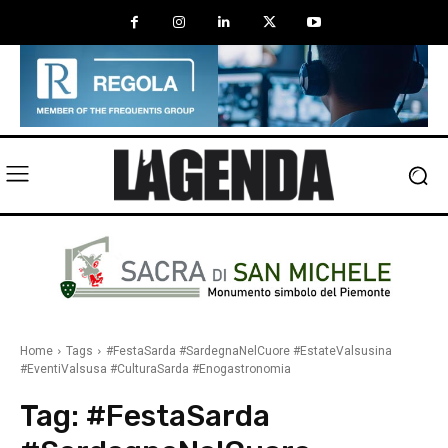
Home
Tags
#FestaSarda #SardegnaNelCuore #EstateValsusina
#EventiValsusa #CulturaSarda #Enogastronomia
Tag:
#FestaSarda