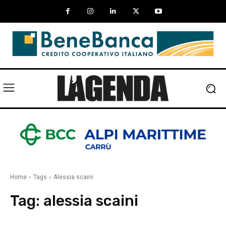
Home
Tags
Alessia scaini
Tag:
alessia scaini