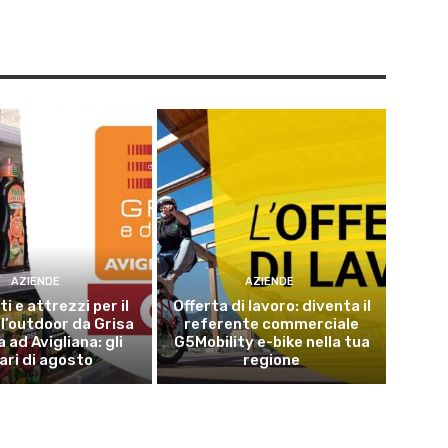
AZIENDE
AZIENDE
i e attrezzi per il
Offerta di lavoro: diventa il
 l’outdoor da Grisa
referente commerciale
a ad Avigliana: gli
G5Mobility e-bike nella tua
ari di agosto
regione