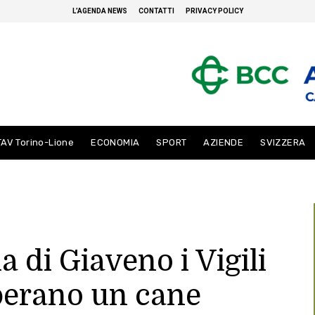
L’AGENDA NEWS
CONTATTI
PRIVACY POLICY
TAV Torino-Lione
ECONOMIA
SPORT
AZIENDE
SVIZZERA
 di Giaveno i Vigili
perano un cane