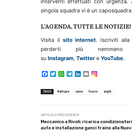
interventi effettuati con urgenza.
singola squadra vi è un caposquadra
L’AGENDA, TUTTE LE NOTIZIE
Visita il
sito internet
. Iscriviti al
perderti più nemme
su
Instagram
,
Twitter
e
YouTube
.
F
T
W
T
L
E
a
w
h
e
i
m
c
i
a
l
n
a
e
t
t
e
k
i
TAGS
#dirupo
cane
fuoco
vigili
b
t
s
g
e
l
o
e
A
r
d
o
r
p
a
I
k
p
m
n
ARTICOLO PRECEDENTE
Meccanico a Rivoli: ricarica condizionator
auto e installazione ganci traino alla Nuov