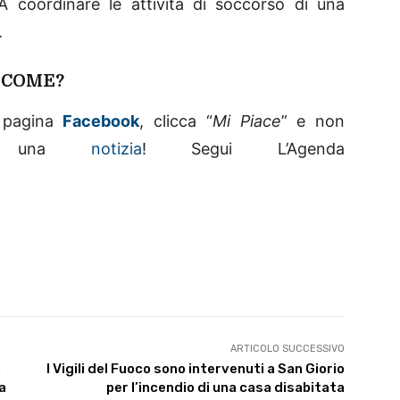
 A coordinare le attività di soccorso di una
.
! COME?
la pagina
Facebook
, clicca “
Mi Piace
” e non
no una
notizia
! Segui L’Agenda
ARTICOLO SUCCESSIVO
i
I Vigili del Fuoco sono intervenuti a San Giorio
a
per l’incendio di una casa disabitata