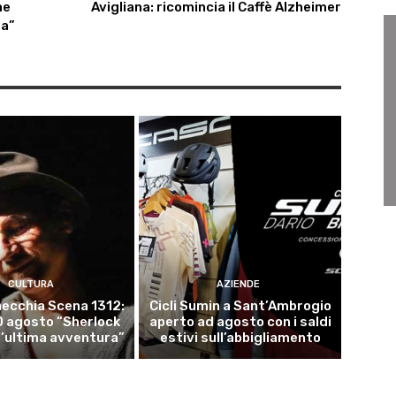
ne
Avigliana: ricomincia il Caffè Alzheimer
ra”
CULTURA
AZIENDE
ecchia Scena 1312:
Cicli Sumin a Sant’Ambrogio
10 agosto “Sherlock
aperto ad agosto con i saldi
l’ultima avventura”
estivi sull’abbigliamento