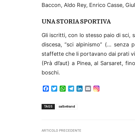
Baccon, Aldo Rey, Enrico Casse, Giu
UNA STORIA SPORTIVA
Gli iscritti, con lo stesso paio di sci,
discesa, “sci alpinismo” (… senza p
staffette che li portavano dai prati v
(Prà dl’aut) a Pinea, al Sarsaret, f
boschi.
F
T
W
T
L
E
a
w
h
e
i
m
c
i
a
l
n
a
e
t
t
e
k
i
TAGS
salbetrand
b
t
s
g
e
l
o
e
A
r
d
o
r
p
a
I
k
p
m
n
ARTICOLO PRECEDENTE