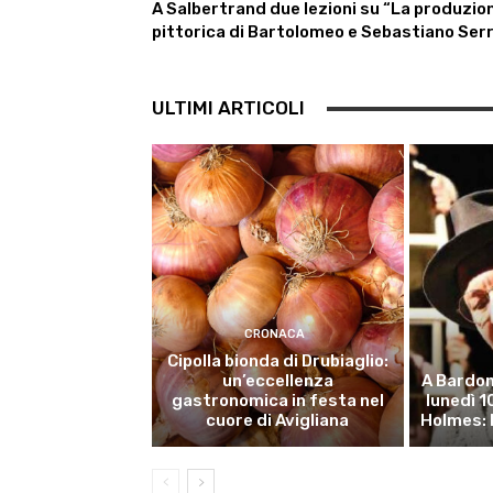
A Salbertrand due lezioni su “La produzio
pittorica di Bartolomeo e Sebastiano Ser
ULTIMI ARTICOLI
CRONACA
Cipolla bionda di Drubiaglio:
un’eccellenza
A Bardon
gastronomica in festa nel
lunedì 
cuore di Avigliana
Holmes: 